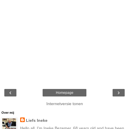
‹
›
Homepage
Internetversie tonen
Over mij
Liefs Ineke
Hello all, I'm Ineke Bezemer, 68 years old and have been