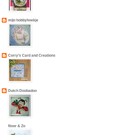
mijn hobbyhoekje
Corry’s Card and Creations
Dutch Doobadoo
Noor & Zo