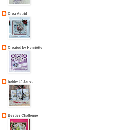
Crea Astrid
Created by Henriëtte
hobby @ Janet
Besties Challenge