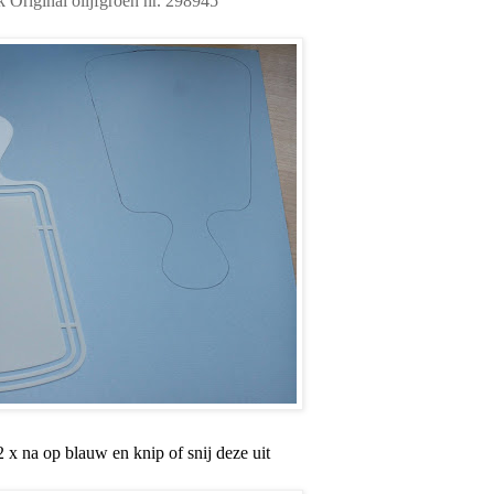
 Original olijfgroen nr. 298945
 x na op blauw en knip of snij deze uit