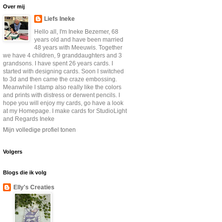
Over mij
Liefs Ineke
Hello all, I'm Ineke Bezemer, 68
years old and have been married
48 years with Meeuwis. Together
we have 4 children, 9 granddaughters and 3
grandsons. I have spent 26 years cards. I
started with designing cards. Soon I switched
to 3d and then came the craze embossing.
Meanwhile I stamp also really like the colors
and prints with distress or derwent pencils. I
hope you will enjoy my cards, go have a look
at my Homepage. I make cards for StudioLight
and Regards Ineke
Mijn volledige profiel tonen
Volgers
Blogs die ik volg
Elly's Creaties