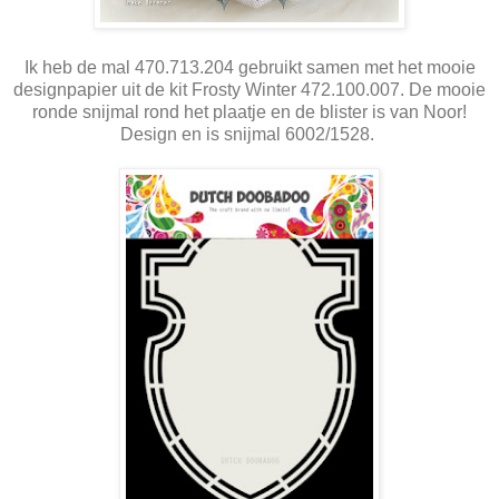
Ik heb de mal 470.713.204 gebruikt samen met het mooie
designpapier uit de kit Frosty Winter 472.100.007. De mooie
ronde snijmal rond het plaatje en de blister is van Noor!
Design en is snijmal 6002/1528.